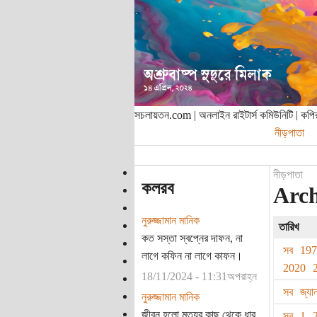
সচলায়তন.com | অনলাইন রাইটার্স কমিউনিটি | ক
নীড়পাতা
নীড়পাতা
কলরব
Archi
নুরুজ্জামান মানিক
তারিখ
কত সস্তা স্বপ্নের দাফন, না
সব
19
লাগে কফিন না লাগে কাফন।
2020
18/11/2024 - 11:31অপরাহ্ন
সব
জ্যা
নুরুজ্জামান মানিক
জীবন হলো মৃত্যুর কাছ থেকে ধার
সব
1