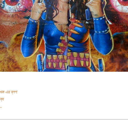
খক এর ব্লগ
ব্য
..