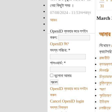
নেয়া কিছুটা সময় ।
31
07/08/2024 - 11:53অপরাহ্ন
March 
আরও
OpenID ব্যবহার করে লগইন
আমার 
করুন:
OpenID কি?
লিখেছেন
সদস্য পরিচয়:
*
ক্যাটেগরি:
রাজনীতি
পাসওয়ার্ড:
*
ব্লগরব্লগ
দিনপঞ্জি
ভুলোনা আমায়
চিন্তাভাবন
মুক্তিযুদ্ধ
OpenID ব্যবহার করে লগইন
স্মরণ
করুন
স্মৃতিচারণ
Cancel OpenID login
ইতিহাস
সদস্য নিবন্ধন
চলচ্চিত্র