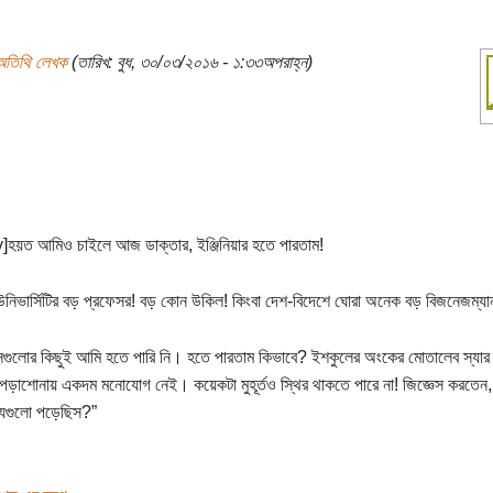
অতিথি লেখক
(তারিখ: বুধ, ৩০/০৩/২০১৬ - ১:৩৩অপরাহ্ন)
y]হয়ত আমিও চাইলে আজ ডাক্তার, ইঞ্জিনিয়ার হতে পারতাম!
উনিভার্সিটির বড় প্রফেসর! বড় কোন উকিল! কিংবা দেশ-বিদেশে ঘোরা অনেক বড় বিজনেজম্যা
সেগুলোর কিছুই আমি হতে পারি নি। হতে পারতাম কিভাবে? ইশকুলের অংকের মোতালেব স্যা
পড়াশোনায় একদম মনোযোগ নেই। কয়েকটা মুহূর্তও স্থির থাকতে পারে না! জিজ্ঞেস করতেন,
্যগুলো পড়েছিস?”