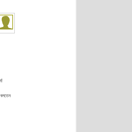
ন!
র বলতেন