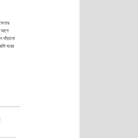
ইফতার
র আগে
দাঁড়ানো
আমি ঘরের
র