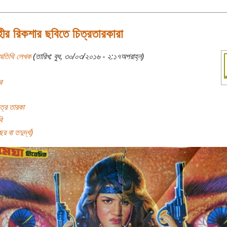
ীর রিকশার ছবিতে চিত্রতারকারা
অতিথি লেখক
(তারিখ: বুধ, ৩০/০৩/২০১৬ - ২:১৭অপরাহ্ন)
র
ত্র তারকা
ি
র বা তদুর্দ্ধ)