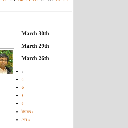
March 30th
March 29th
March 26th
১
২
৩
৪
৫
উত্তর ›
শেষ »