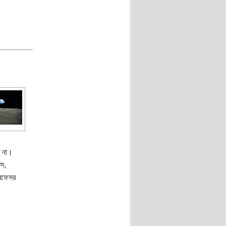
 না।
স,
্রফেসর