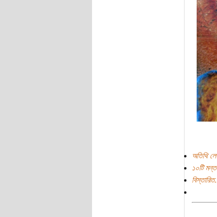
অতিথি লে
১০টি মন্ত
বিস্তারিত.