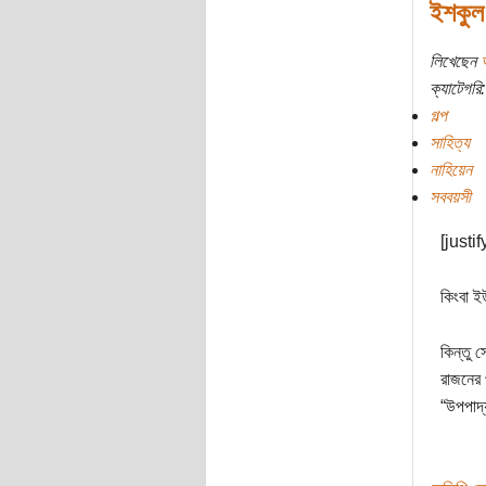
ইশকুল
লিখেছেন
ক্যাটেগরি:
গল্প
সাহিত্য
নাহিয়েন
সববয়সী
[justif
কিংবা ই
কিন্তু 
রাজনের 
“উপপাদ