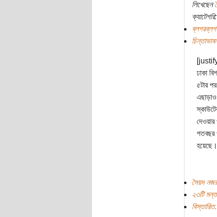
লিখেছেন
ক্যাটেগরি:
ব্লগরব্লগ
চিন্তাভাবন
[justif
ঢাকা বিশ
৫টার পর
এছাড়াও 
স্কাউটে
দেওয়ার 
গতবছর পহ
হয়েছে
সৈয়দ নজর
২৩টি মন্ত
বিস্তারিত.