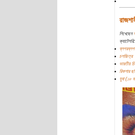
রাজশাহ
লিখেছেন
ক্যাটেগরি:
ব্লগরব্লগ
চলচ্চিত্র
ভারতীয় চি
রিকশার ছব
যুবা (১৮ বছ