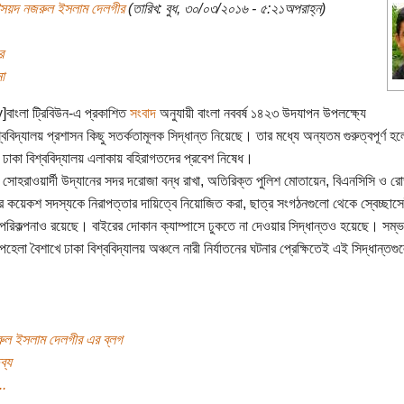
সৈয়দ নজরুল ইসলাম দেলগীর
(তারিখ: বুধ, ৩০/০৩/২০১৬ - ৫:২১অপরাহ্ন)
র
া
y]বাংলা ট্রিবিউন-এ প্রকাশিত
সংবাদ
অনুযায়ী বাংলা নববর্ষ ১৪২৩ উদযাপন উপলক্ষ্যে
্ববিদ্যালয় প্রশাসন কিছু সতর্কতামূলক সিদ্ধান্ত নিয়েছে। তার মধ্যে অন্যতম গুরুত্বপূর্ণ হ
 ঢাকা বিশ্ববিদ্যালয় এলাকায় বহিরাগতদের প্রবেশ নিষেধ।
সোহরাওয়ার্দী উদ্যানের সদর দরোজা বন্ধ রাখা, অতিরিক্ত পুলিশ মোতায়েন, বিএনসিসি ও রো
র কয়েকশ সদস্যকে নিরাপত্তার দায়িত্বে নিয়োজিত করা, ছাত্র সংগঠনগুলো থেকে স্বেচ্ছাস
পরিকল্পনাও রয়েছে। বাইরের দোকান ক্যাম্পাসে ঢুকতে না দেওয়ার সিদ্ধান্তও হয়েছে। সম্
েলা বৈশাখে ঢাকা বিশ্ববিদ্যালয় অঞ্চলে নারী নির্যাতনের ঘটনার প্রেক্ষিতেই এই সিদ্ধান্তগ
।
ুল ইসলাম দেলগীর এর ব্লগ
ব্য
..