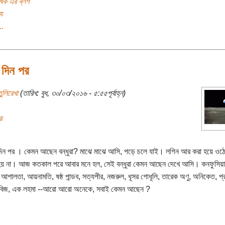
খক এর ব্লগ
য
..
দিন পর
ুলিরেখা
(তারিখ: বুধ, ৩০/০৩/২০১৬ - ৫:৫৫পূর্বাহ্ন)
র
িন পর । কেমন আছেন বন্ধুরা? মাঝে মাঝে আসি, পড়ে চলে যাই। লগিন আর করা হয়ে ওঠে
হয় না। আজ কতকাল পরে আবার মনে হল, সেই বন্ধুরা কেমন আছেন দেখে আসি। কনফুসিয়া
া, আশালতা, আয়নামতি, ষষ্ঠ পান্ডব, সত্যপীর, নজরুল, ধূসর গোধূলি, তারেক অণু, অনিকেত, প
বিজ, এক লহমা --আরো আরো অনেকে, সবাই কেমন আছেন ?