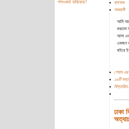
পাসওয়ার্ড হারিয়েছে?
ব্লকেড
সববয়সী
আমি আম
করতাম 
আসা এক
একজন জ
বাইরে 
শেহাব এর 
১৬টি মন্ত
বিস্তারিত.
ঢাকা ব
অত্যাচ