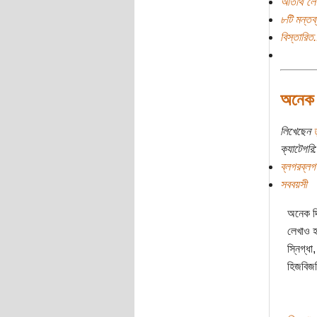
অতিথি লে
৮টি মন্তব্
বিস্তারিত.
অনেক 
লিখেছেন
ত
ক্যাটেগরি:
ব্লগরব্লগ
সববয়সী
অনেক দ
লেখাও 
স্নিগ্ধ
হিজবিজ