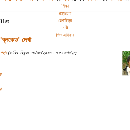
শিক্ষা
রম্যরচনা
রেখাচিত্র
31st
নারী
শিশু অধিকার
'ব্লকেড' দেখা
শেহাব
(তারিখ: বিষ্যুদ, ৩১/০৩/২০১৬ - ৩:৫২অপরাহ্ন)
র
া