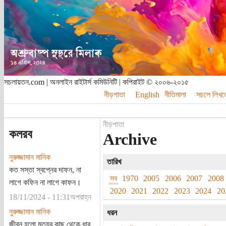
সচলায়তন.com | অনলাইন রাইটার্স কমিউনিটি | কপিরাইট © ২০০৬-২০১৫
নীড়পাতা
English
নীতিমালা
সচলে লিখত
নীড়পাতা
কলরব
Archive
নুরুজ্জামান মানিক
তারিখ
কত সস্তা স্বপ্নের দাফন, না
সব
1970
2005
2006
2007
2008
লাগে কফিন না লাগে কাফন।
2020
2021
2022
2023
2024
20
18/11/2024 - 11:31অপরাহ্ন
নুরুজ্জামান মানিক
ধরন
জীবন হলো মৃত্যুর কাছ থেকে ধার