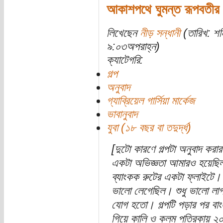
আকাশপথে ঘুমন্ত রূপবতীর স
লিখেছেন
নীড় সন্ধানী
(তারিখ: শ
৯:০৩অপরাহ্ন)
ক্যাটেগরি:
গল্প
অনুবাদ
গ্যাব্রিয়েল গার্সিয়া মার্কেজ
ভাবানুবাদ
যুবা (১৮ বছর বা তদুর্দ্ধ)
[দুটো কারণে গল্পটা অনুবাদ করা
একটা অভিজ্ঞতা আমারও হয়েছি
ব্যাংকক রুটের একটা ফ্লাইটে। 
ভালো লেগেছিল। শুধু ভালো লাগল
যোগ হতো। গল্পটি পড়ার পর বাং
গিয়ে কালি ও কলম পত্রিকায় ২