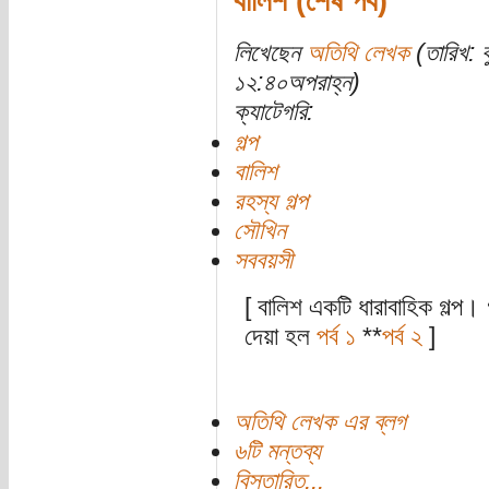
বালিশ (শেষ পর্ব)
লিখেছেন
অতিথি লেখক
(তারিখ: 
১২:৪০অপরাহ্ন)
ক্যাটেগরি:
গল্প
বালিশ
রহস্য গল্প
সৌখিন
সববয়সী
[ বালিশ একটি ধারাবাহিক গল্প। 
দেয়া হল
পর্ব ১
**
পর্ব ২
]
অতিথি লেখক এর ব্লগ
৬টি মন্তব্য
বিস্তারিত...