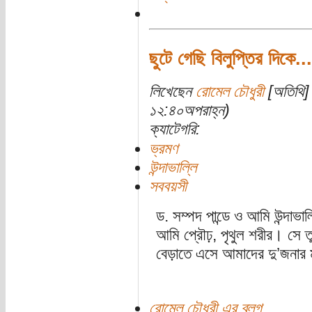
ছুটে গেছি বিলুপ্তির দিকে...
লিখেছেন
রোমেল চৌধুরী
[অতিথি] 
১২:৪০অপরাহ্ন)
ক্যাটেগরি:
ভ্রমণ
উন্দাভাল্লি
সববয়সী
ড. সম্পদ পান্ডে ও আমি উন্দাভ
আমি প্রৌঢ়, পৃথুল শরীর। সে ত
বেড়াতে এসে আমাদের দু’জনার 
রোমেল চৌধুরী এর ব্লগ