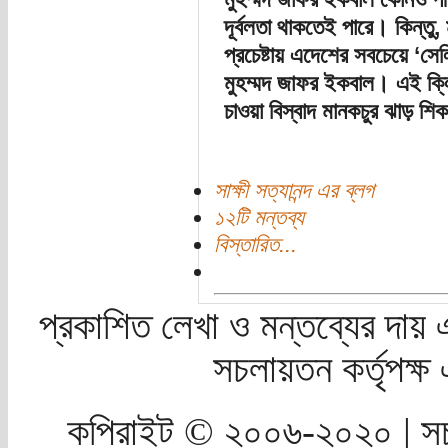
দূর্বলতা থাকতেই পারে। কিন্তু,
প্রচেষ্টায় এদেশের সবচেয়ে ‘সেল
মুহম্মদ জাফর ইকবাল। এই ক্লি
চাওয়া বিস্বাদ মানকচুর ঝাড় শ
সাক্ষী সত্যানন্দ এর ব্লগ
১২টি মন্তব্য
বিস্তারিত...
প্রকাশিত লেখা ও মন্তব্যের দায় 
সচলায়তন কর্তৃপক্
কপিরাইট © ২০০৬-২০২০ | সচ