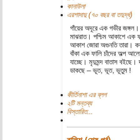
কানাউলা
এরশাদাদু (৭০ বছর বা তদুর্দ্ধ)
গাঁয়ের অদূরে এক গভীর জঙ্গল।
মাঝরাত। পশ্চিম আকাশে এক 
আকাশ জোরা অগুনতি তারা। কব
বাঁকা এক ফালি চাঁদের অল্প আল
যাচ্ছে। মৃদুমন্দ বাতাস বইছে। 
ডাকছে – ভূত, ভূত, ভূতুম !
কীর্তিনাশা এর ব্লগ
২টি মন্তব্য
বিস্তারিত...