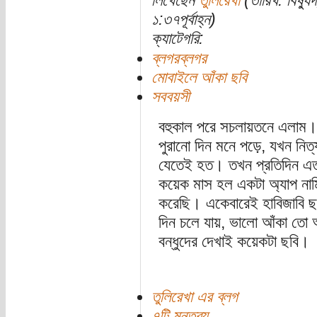
লিখেছেন
তুলিরেখা
(তারিখ: বিষ্য
১:৩৭পূর্বাহ্ন)
ক্যাটেগরি:
ব্লগরব্লগর
মোবাইলে আঁকা ছবি
সববয়সী
বহুকাল পরে সচলায়তনে এলাম
পুরানো দিন মনে পড়ে, যখন নিত্
যেতেই হত। তখন প্রতিদিন এত
কয়েক মাস হল একটা অ্যাপ নামিয়
করেছি। একেবারেই হাবিজাবি ছব
দিন চলে যায়, ভালো আঁকা তো 
বন্ধুদের দেখাই কয়েকটা ছবি।
তুলিরেখা এর ব্লগ
৭টি মন্তব্য