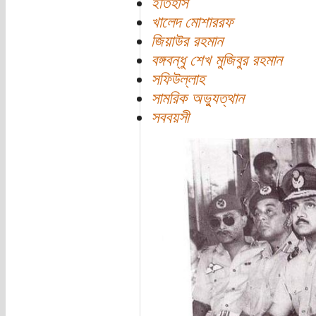
ইতিহাস
খালেদ মোশাররফ
জিয়াউর রহমান
বঙ্গবন্ধু শেখ মুজিবুর রহমান
সফিউল্লাহ
সামরিক অভ্যুত্থান
সববয়সী