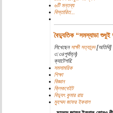
৬টি মন্তব্য
বিস্তারিত...
বৈদ্যুতিক “সমস্যাডা শুধু
লিখেছেন
সাক্ষী সত্যানন্দ
[অতিথি] 
৩:৩৪পূর্বাহ্ন)
ক্যাটেগরি:
সমসাময়িক
শিক্ষা
বিজ্ঞান
ক্লিকবেইট
বিদ্যুৎ কুমার রায়
মুহম্মদ জাফর ইকবাল
মুহম্মদ জাফর ইকবাল কোনও পীর 