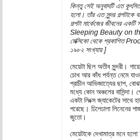
কিন্তু সেই অনুবাদটি এত কুৎসি
হলো। তাঁর এত সুন্দর গল্পটাকে
গল্পটা মার্কেজের জীবনের একটি 
Sleeping Beauty on the 
মেক্সিকো থেকে প্রকাশিত Proc
১৯৮২ সংখ্যায় ]
মেয়েটা ছিল অতীব সুন্দরী। গায়
চোখ আর কাঁধ পর্যন্ত নেমে যা
প্রাচীন আভিজাত্যের ছাপ, বোঝ
মধ্যে কোন অঞ্চলের বাসিন্দা। প
একটা লিংক্স জ্যাকেটের সাথে হ
পরেছে। ঢিলেঢালা লিনেনের পাজা
জুতো।
মেয়েটাকে দেখামাত্র মনে হলো 