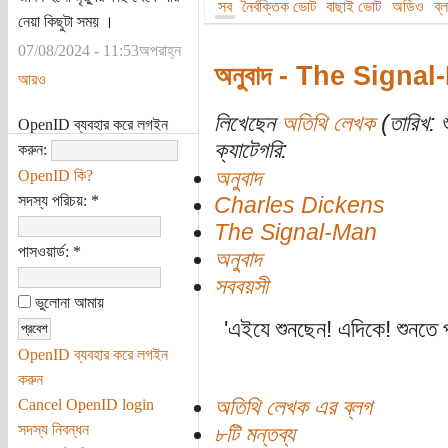
সব
নৈর্বক্তিক ভোট
বাছাই ভোট
অডিও
ব্
নেয়া কিছুটা সময় ।
07/08/2024 - 11:53অপরাহ্ন
অনুবাদ - The Signa
আরও
লিখেছেন
অতিথি লেখক
(তারিখ: শ
OpenID ব্যবহার করে লগইন
ক্যাটেগরি:
করুন:
অনুবাদ
OpenID কি?
সদস্য পরিচয়:
*
Charles Dickens
The Signal-Man
পাসওয়ার্ড:
*
অনুবাদ
সববয়সী
ভুলোনা আমায়
'এইযে শুনছেন! এদিকে! শুনতে
OpenID ব্যবহার করে লগইন
করুন
অতিথি লেখক এর ব্লগ
Cancel OpenID login
সদস্য নিবন্ধন
৮টি মন্তব্য