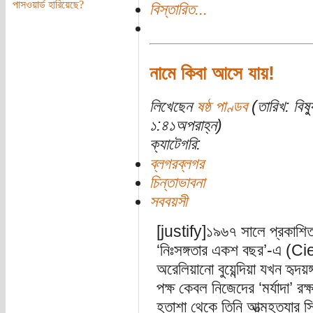
পাসওয়ার্ড হারিয়েছে?
বিস্তারিত...
নামে কিবা আসে যায়!
লিখেছেন
ষষ্ঠ পাণ্ডব
(তারিখ: বিষ
১:৪১অপরাহ্ন)
ক্যাটেগরি:
ব্লগরব্লগর
চিন্তাভাবনা
সববয়সী
[justify]১৯৬৭ সালে প্রকাশিত গ
‘নিঃসঙ্গতার একশ বছর’-এ (
অরেলিয়ানো বুয়েন্দিয়া যখন হৃদয়ঙ
পক্ষ কেবল নিজেদের ‘মর্যাদা’ রক
হতাশা থেকে তিনি আত্মহত্যার সি