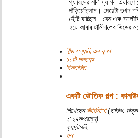
প্যারিসের শার্ল দ্য গল এয়ারপোর
দাঁড়িয়েছিলাম। মেয়েটা তখন গর্
হেঁটে যাচ্ছিল। যেন এক অলৌকিক
হয়ে আবার টার্মিনালের ভিড়ের ম
নীড় সন্ধানী এর ব্লগ
১০টি মন্তব্য
বিস্তারিত...
একটি ভৌতিক গল্প : কানাউল
লিখেছেন
কীর্তিনাশা
(তারিখ: বিষ্
২:২৭অপরাহ্ন)
ক্যাটেগরি:
গল্প